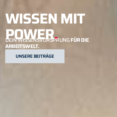
WISSEN MIT
POWER
.
DEIN WISSENSVORSPRUNG
FÜR DIE
ARBEITSWELT.
UNSERE BEITRÄGE