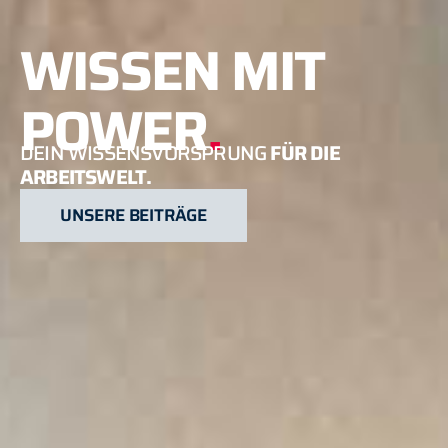
WISSEN MIT
POWER
.
DEIN WISSENSVORSPRUNG
FÜR DIE
ARBEITSWELT.
UNSERE BEITRÄGE