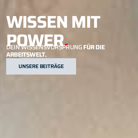
WISSEN MIT
POWER
.
DEIN WISSENSVORSPRUNG
FÜR DIE
ARBEITSWELT.
UNSERE BEITRÄGE