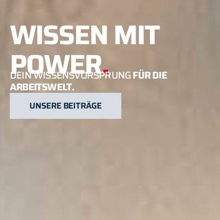
WISSEN MIT
POWER
.
DEIN WISSENSVORSPRUNG
FÜR DIE
ARBEITSWELT.
UNSERE BEITRÄGE