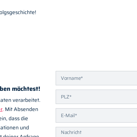
folgsgeschichte!
rben möchtest!
ten verarbeitet.
er
.
Mit Absenden
ein, dass die
ationen und
t deiner Anfrage