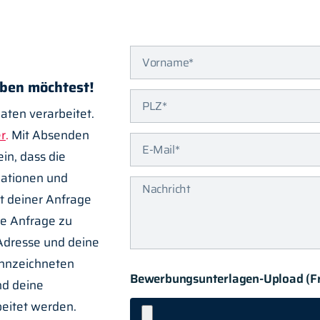
rben möchtest!
ten verarbeitet.
er
.
Mit Absenden
ein, dass die
ationen und
t deiner Anfrage
ne Anfrage zu
Adresse und deine
ennzeichneten
Bewerbungsunterlagen-Upload (Fre
nd deine
beitet werden.