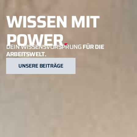
WISSEN MIT
POWER
.
DEIN WISSENSVORSPRUNG
FÜR DIE
ARBEITSWELT.
UNSERE BEITRÄGE